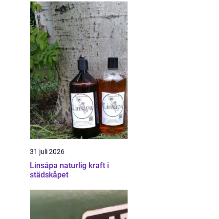
31 juli 2026
Linsåpa naturlig kraft i
städskåpet