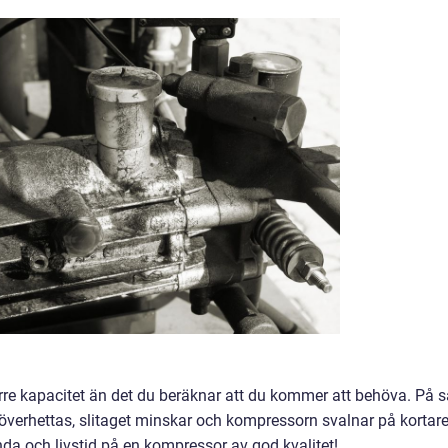
örre kapacitet än det du beräknar att du kommer att behöva. På s
 överhettas, slitaget minskar och kompressorn svalnar på kortar
nda och livstid på en kompressor av god kvalitet!