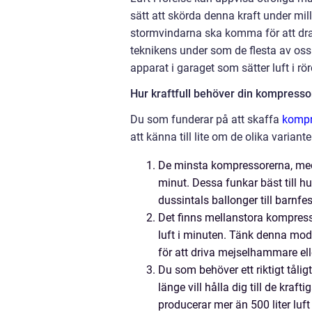
sätt att skörda denna kraft under mil
stormvindarna ska komma för att dra 
teknikens under som de flesta av oss 
apparat i garaget som sätter luft i rör
Hur kraftfull behöver din kompresso
Du som funderar på att skaffa
kompr
att känna till lite om de olika vari
De minsta kompressorerna, med e
minut. Dessa funkar bäst till 
dussintals ballonger till barnfeste
Det finns mellanstora kompresso
luft i minuten. Tänk denna model
för att driva mejselhammare elle
Du som behöver ett riktigt tålig
länge vill hålla dig till de kraf
producerar mer än 500 liter luft