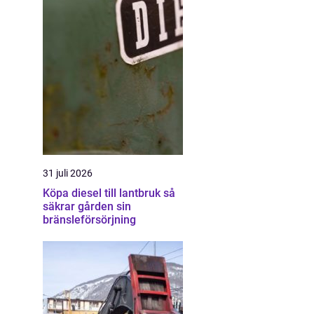
31 juli 2026
Köpa diesel till lantbruk så
säkrar gården sin
bränsleförsörjning