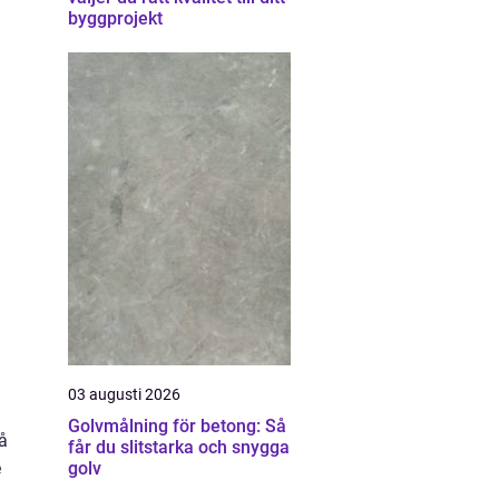
byggprojekt
03 augusti 2026
Golvmålning för betong: Så
å
får du slitstarka och snygga
e
golv