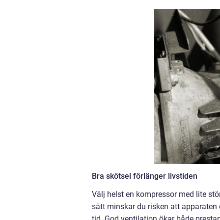
Bra skötsel förlänger livstiden
Välj helst en kompressor med lite st
sätt minskar du risken att apparaten
tid. God ventilation ökar både presta