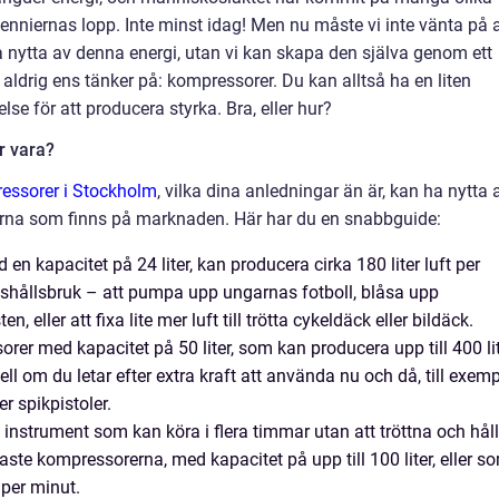
lenniernas lopp. Inte minst idag! Men nu måste vi inte vänta på a
nytta av denna energi, utan vi kan skapa den själva genom ett
aldrig ens tänker på: kompressorer. Du kan alltså ha en liten
else för att producera styrka. Bra, eller hur?
r vara?
essorer i Stockholm
, vilka dina anledningar än är, kan ha nytta 
anterna som finns på marknaden. Här har du en snabbguide:
n kapacitet på 24 liter, kan producera cirka 180 liter luft per
hushållsbruk – att pumpa upp ungarnas fotboll, blåsa upp
n, eller att fixa lite mer luft till trötta cykeldäck eller bildäck.
rer med kapacitet på 50 liter, som kan producera upp till 400 li
l om du letar efter extra kraft att använda nu och då, till exem
r spikpistoler.
t instrument som kan köra i flera timmar utan att tröttna och håll
tigaste kompressorerna, med kapacitet på upp till 100 liter, eller s
 per minut.