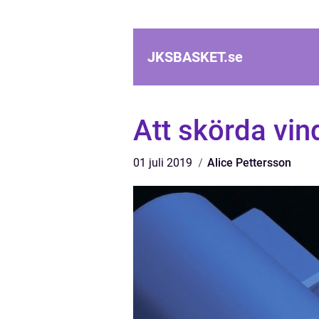
JKSBASKET.
se
Att skörda vin
01 juli 2019
Alice Pettersson