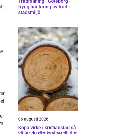
Trädfällning i Göteborg -
tt
trygg hantering av träd i
stadsmiljö
av
ter
pel
er
06 augusti 2026
om
Köpa virke i kristianstad så
väljer du rätt kvalitet till ditt