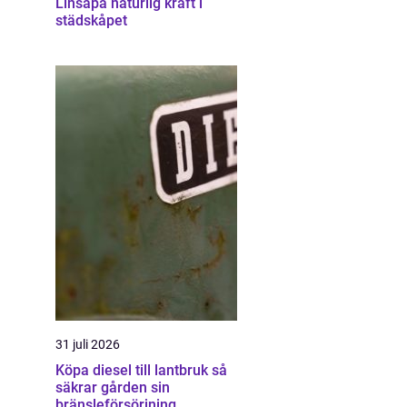
Linsåpa naturlig kraft i
städskåpet
31 juli 2026
Köpa diesel till lantbruk så
säkrar gården sin
bränsleförsörjning