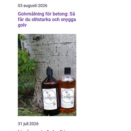
03 augusti 2026
Golvmålning för betong: Så
får du slitstarka och snygga
golv
31 juli 2026