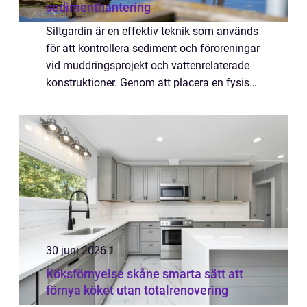
sedimenthantering
Siltgardin är en effektiv teknik som används
för att kontrollera sediment och föroreningar
vid muddringsprojekt och vattenrelaterade
konstruktioner. Genom att placera en fysisk
barriär i vattnet förhindras spridningen av
grumligt vatten och oönskade ...
30 juni 2026
Köksförnyelse skåne smarta sätt att
förnya köket utan totalrenovering