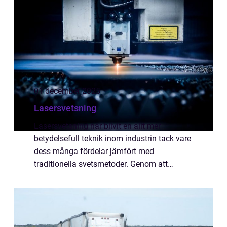
01 december 2025
Lasersvetsning
Lasersvetsning har blivit en allt mer
betydelsefull teknik inom industrin tack vare
dess många fördelar jämfört med
traditionella svetsmetoder. Genom att
använda en exakt ljusstråle kan
lasersvetsning generera starka o...