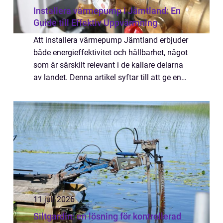
Installera värmepump i Jämtland: En
Guide till Effektiv Uppvärmning
Att installera värmepump Jämtland erbjuder
både energieffektivitet och hållbarhet, något
som är särskilt relevant i de kallare delarna
av landet. Denna artikel syftar till att ge en
omfattande förståel...
11 juli 2026
Siltgardin: en lösning för kontrollerad