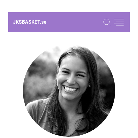
JKSBASKET.
se