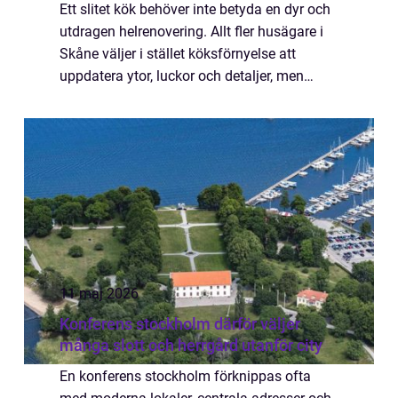
Ett slitet kök behöver inte betyda en dyr och
utdragen helrenovering. Allt fler husägare i
Skåne väljer i stället köksförnyelse att
uppdatera ytor, luckor och detaljer, men
behålla stommarna. Resultatet blir ett kök
som känns nytt, fungerar bättre i ...
11 maj 2026
Konferens stockholm därför väljer
många slott och herrgård utanför city
En konferens stockholm förknippas ofta