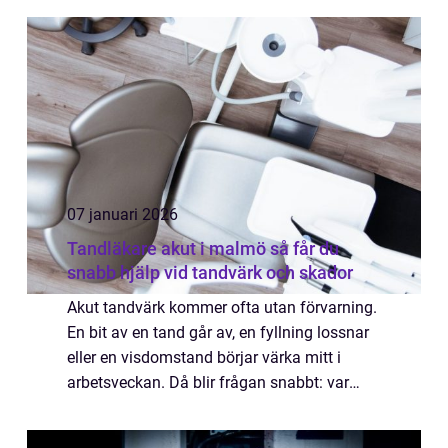
07 januari 2026
Tandläkare akut i malmö så får du
snabb hjälp vid tandvärk och skador
Akut tandvärk kommer ofta utan förvarning.
En bit av en tand går av, en fyllning lossnar
eller en visdomstand börjar värka mitt i
arbetsveckan. Då blir frågan snabbt: var
hittar man tandläkare akut malmö och hur
fungerar akut tandvård i praktiken? De...