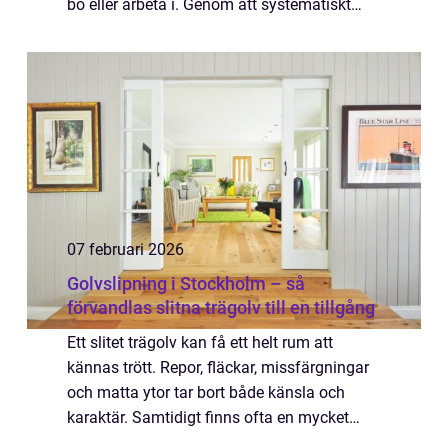
bo eller arbeta i. Genom att systematiskt
kartlägga hur en fastighet använder värme,
el och ventilation går det att hi...
07 februari 2026
Golvslipning i Stockholm – så
förvandlas slitna trägolv till en tillgång
Ett slitet trägolv kan få ett helt rum att
kännas trött. Repor, fläckar, missfärgningar
och matta ytor tar bort både känsla och
karaktär. Samtidigt finns ofta en mycket
enkel lösning: professionell ...