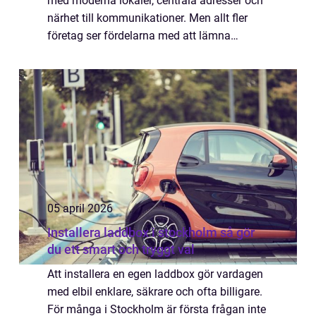
med moderna lokaler, centrala adresser och
närhet till kommunikationer. Men allt fler
företag ser fördelarna med att lämna
citypulsen för en mer avskild miljö, ungefär
en timme utanför stan. Där får gruppen
arbe...
05 april 2026
Installera laddbox i stockholm så gör
du ett smart och tryggt val
Att installera en egen laddbox gör vardagen
med elbil enklare, säkrare och ofta billigare.
För många i Stockholm är första frågan inte