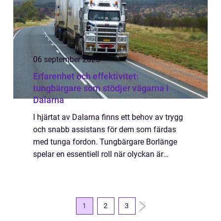
06 september 2025
Erfarenhet och effektivitet:
tungbärgare som stödjer vägarna i
Dalarna
I hjärtat av Dalarna finns ett behov av trygg
och snabb assistans för dem som färdas
med tunga fordon. Tungbärgare Borlänge
spelar en essentiell roll när olyckan är
framme eller när oförutsedda problem upp...
1
2
3