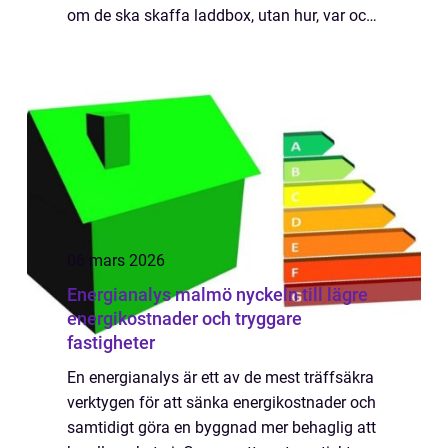
om de ska skaffa laddbox, utan hur, var och
till vilken kostnad. Här följer en genomgång
som hjälper läsaren att fö...
06 mars 2026
Energianalys malmö nyckeln till lägre
energikostnader och tryggare
fastigheter
En energianalys är ett av de mest träffsäkra
verktygen för att sänka energikostnader och
samtidigt göra en byggnad mer behaglig att