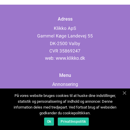
Adress
web:
www.klikko.dk
Menu
Annonsering
Om oss
På vores website bruges cookies til at huske dine indstillinger,
Cookies
statistik og personalisering af indhold og annoncer. Denne
information deles med tredjepart. Ved fortsat brug af websiden
Kontakta oss
godkender du cookiepolitikken.
Sitemap
Ok
Privatlivspolitik