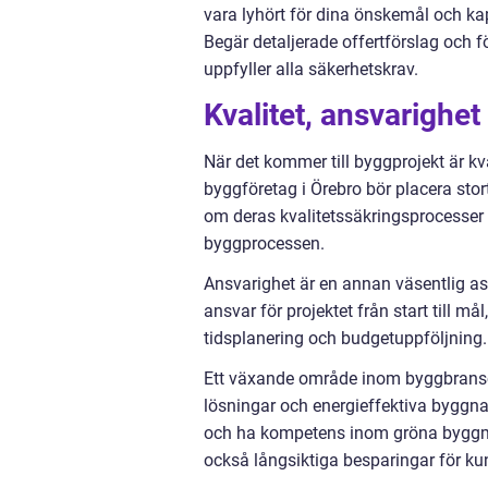
vara lyhört för dina önskemål och kapa
Begär detaljerade offertförslag och f
uppfyller alla säkerhetskrav.
Kvalitet, ansvarighet
När det kommer till byggprojekt är kv
byggföretag i Örebro bör placera stort 
om deras kvalitetssäkringsprocesser
byggprocessen.
Ansvarighet är en annan väsentlig asp
ansvar för projektet från start till m
tidsplanering och budgetuppföljning.
Ett växande område inom byggbransche
lösningar och energieffektiva byggna
och ha kompetens inom gröna byggme
också långsiktiga besparingar för k