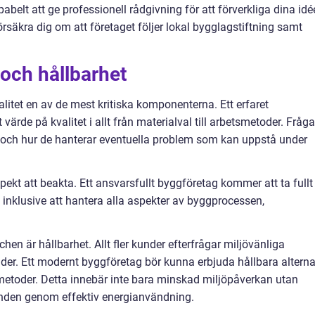
belt att ge professionell rådgivning för att förverkliga dina idée
örsäkra dig om att företaget följer lokal bygglagstiftning samt
 och hållbarhet
alitet en av de mest kritiska komponenterna. Ett erfaret
värde på kvalitet i allt från materialval till arbetsmetoder. Fråga
 och hur de hanterar eventuella problem som kan uppstå under
ekt att beakta. Ett ansvarsfullt byggföretag kommer att ta fullt
ål, inklusive att hantera alla aspekter av byggprocessen,
n är hållbarhet. Allt fler kunder efterfrågar miljövänliga
der. Ett modernt byggföretag bör kunna erbjuda hållbara alterna
toder. Detta innebär inte bara minskad miljöpåverkan utan
unden genom effektiv energianvändning.