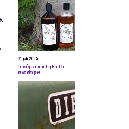
du
ja
31 juli 2026
Linsåpa naturlig kraft i
städskåpet