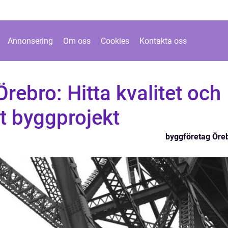
Annonsering
Om oss
Cookies
Kontakta oss
rebro: Hitta kvalitet och
tt byggprojekt
byggföretag Öre