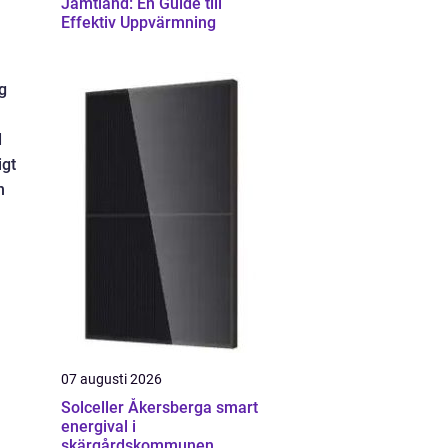
Jämtland: En Guide till
Effektiv Uppvärmning
g
d
igt
n
07 augusti 2026
Solceller Åkersberga smart
energival i
skärgårdskommunen