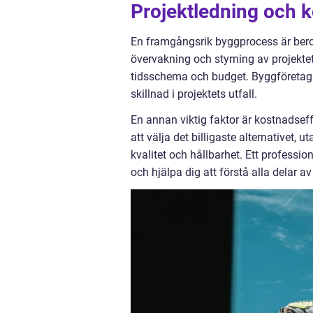
Projektledning och k
En framgångsrik byggprocess är beroe
övervakning och styrning av projektets
tidsschema och budget. Byggföretag i
skillnad i projektets utfall.
En annan viktig faktor är kostnadseffe
att välja det billigaste alternativet,
kvalitet och hållbarhet. Ett professi
och hjälpa dig att förstå alla delar a