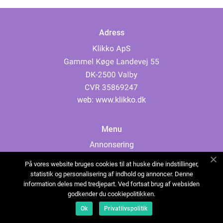
Adress
web:
www.klikko.dk
Menu
Annonsering
Om oss
På vores website bruges cookies til at huske dine indstillinger,
Cookies
statistik og personalisering af indhold og annoncer. Denne
information deles med tredjepart. Ved fortsat brug af websiden
Kontakta oss
godkender du cookiepolitikken.
Sitemap
Ok
Privatlivspolitik