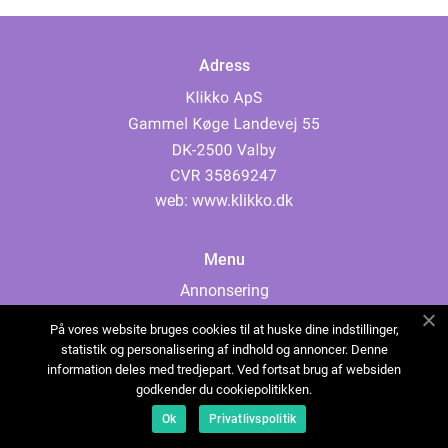
Adress
web:
www.klikko.dk
Menu
Annonsering
Om oss
På vores website bruges cookies til at huske dine indstillinger,
Cookies
statistik og personalisering af indhold og annoncer. Denne
information deles med tredjepart. Ved fortsat brug af websiden
Kontakta oss
godkender du cookiepolitikken.
Sitemap
Ok
Privatlivspolitik