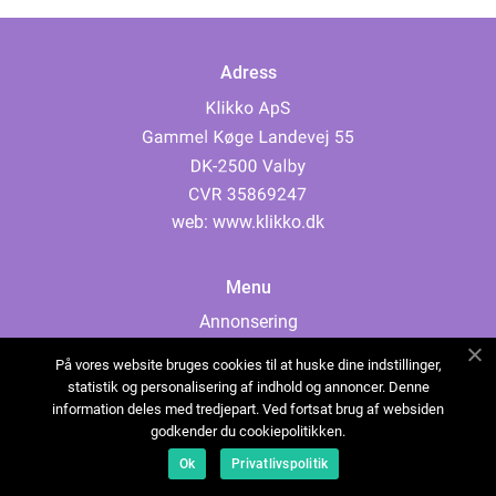
Adress
web:
www.klikko.dk
Menu
Annonsering
Om oss
På vores website bruges cookies til at huske dine indstillinger,
Cookies
statistik og personalisering af indhold og annoncer. Denne
information deles med tredjepart. Ved fortsat brug af websiden
Kontakta oss
godkender du cookiepolitikken.
Sitemap
Ok
Privatlivspolitik