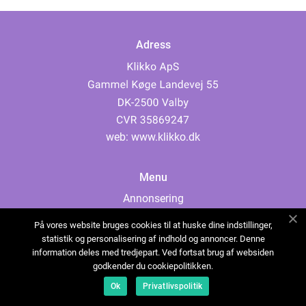
Adress
web:
www.klikko.dk
Menu
Annonsering
Om oss
På vores website bruges cookies til at huske dine indstillinger,
Cookies
statistik og personalisering af indhold og annoncer. Denne
information deles med tredjepart. Ved fortsat brug af websiden
Kontakta oss
godkender du cookiepolitikken.
Sitemap
Ok
Privatlivspolitik