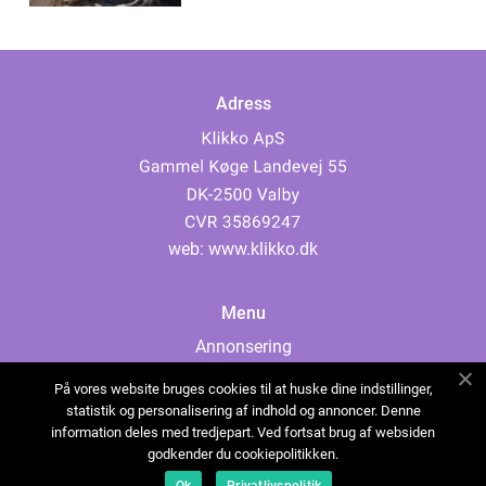
Adress
web:
www.klikko.dk
Menu
Annonsering
Om oss
På vores website bruges cookies til at huske dine indstillinger,
Cookies
statistik og personalisering af indhold og annoncer. Denne
information deles med tredjepart. Ved fortsat brug af websiden
Kontakta oss
godkender du cookiepolitikken.
Sitemap