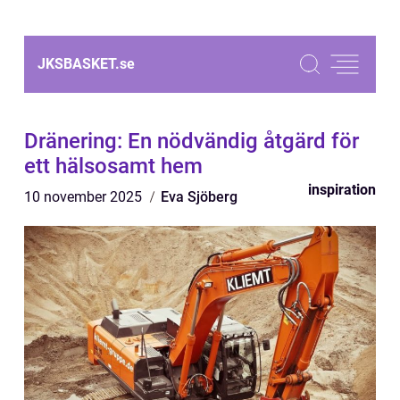
JKSBASKET.
se
Dränering: En nödvändig åtgärd för
ett hälsosamt hem
inspiration
10 november 2025
Eva Sjöberg