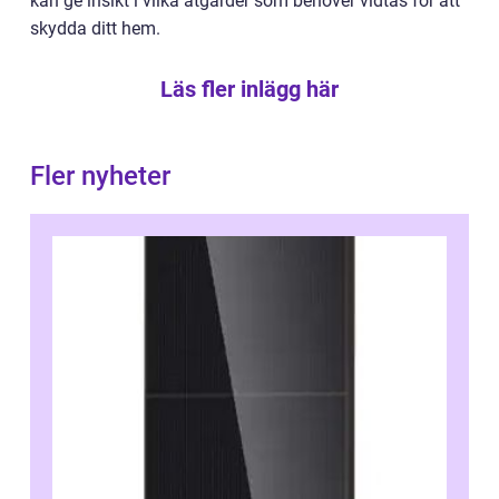
kan ge insikt i vilka åtgärder som behöver vidtas för att
skydda ditt hem.
Läs fler inlägg här
Fler nyheter