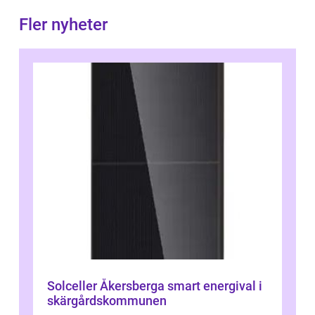
Fler nyheter
Solceller Åkersberga smart energival i
skärgårdskommunen