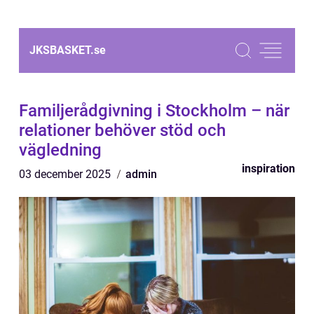
JKSBASKET.
se
Familjerådgivning i Stockholm – när
relationer behöver stöd och
vägledning
inspiration
03 december 2025
admin