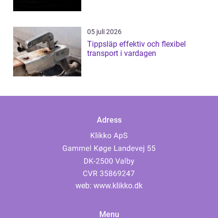
05 juli 2026
Tippsläp effektiv och flexibel
transport i vardagen
Adress
web:
www.klikko.dk
Menu