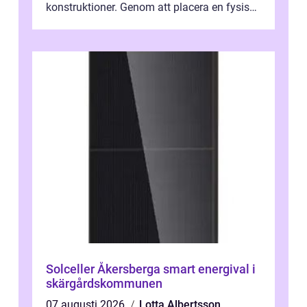
konstruktioner. Genom att placera en fysisk
barriär i vattnet förhi...
Solceller Åkersberga smart energival i
skärgårdskommunen
07 augusti 2026
Lotta Albertsson