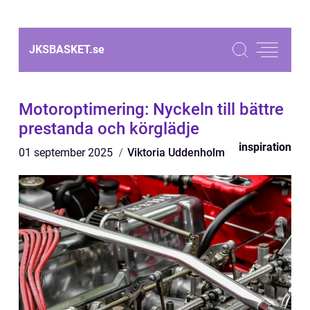
JKSBASKET.
se
Motoroptimering: Nyckeln till bättre
prestanda och körglädje
inspiration
01 september 2025
Viktoria Uddenholm