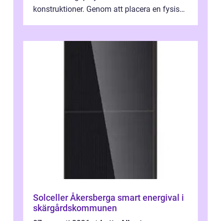
konstruktioner. Genom att placera en fysisk
barriär i vattnet förhi...
Solceller Åkersberga smart energival i
skärgårdskommunen