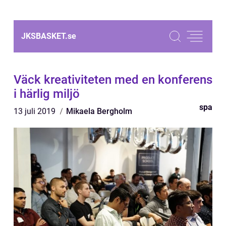
JKSBASKET.
se
Väck kreativiteten med en konferens
i härlig miljö
spa
13 juli 2019
Mikaela Bergholm