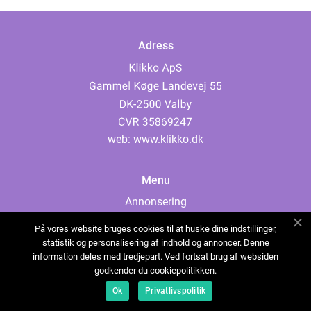
Adress
web:
www.klikko.dk
Menu
Annonsering
Om oss
På vores website bruges cookies til at huske dine indstillinger,
Cookies
statistik og personalisering af indhold og annoncer. Denne
information deles med tredjepart. Ved fortsat brug af websiden
Kontakta oss
godkender du cookiepolitikken.
Sitemap
Ok
Privatlivspolitik