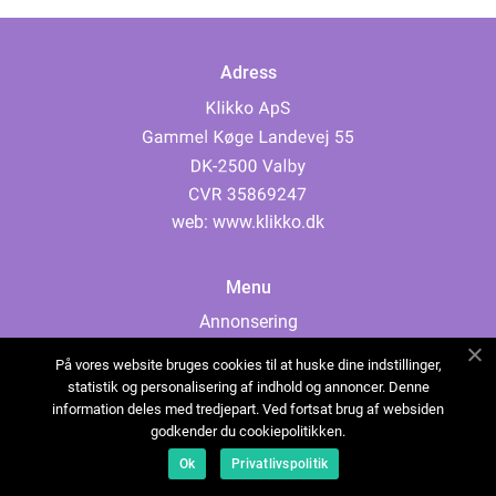
Adress
web:
www.klikko.dk
Menu
Annonsering
Om oss
På vores website bruges cookies til at huske dine indstillinger,
Cookies
statistik og personalisering af indhold og annoncer. Denne
information deles med tredjepart. Ved fortsat brug af websiden
Kontakta oss
godkender du cookiepolitikken.
Sitemap
Ok
Privatlivspolitik