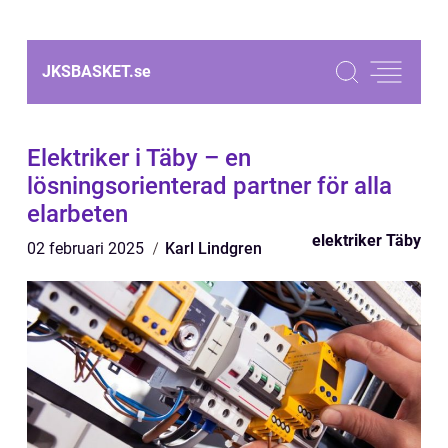
JKSBASKET.
se
Elektriker i Täby – en
lösningsorienterad partner för alla
elarbeten
elektriker Täby
02 februari 2025
Karl Lindgren