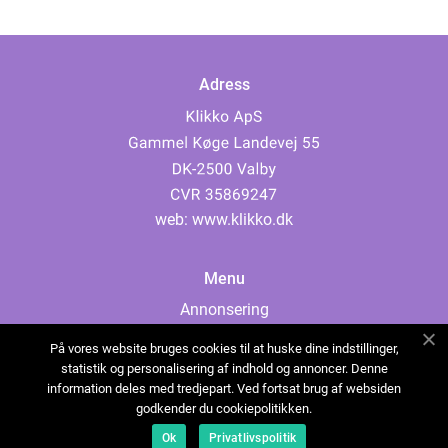
Adress
web:
www.klikko.dk
Menu
Annonsering
Om oss
På vores website bruges cookies til at huske dine indstillinger,
Cookies
statistik og personalisering af indhold og annoncer. Denne
information deles med tredjepart. Ved fortsat brug af websiden
Kontakta oss
godkender du cookiepolitikken.
Sitemap
Ok
Privatlivspolitik