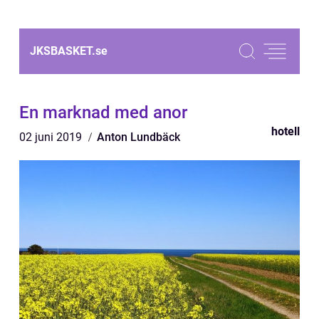
JKSBASKET.
se
En marknad med anor
hotell
02 juni 2019
Anton Lundbäck