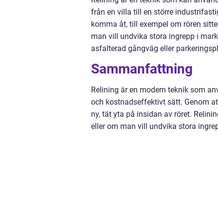
från en villa till en större industrifas
komma åt, till exempel om rören sitt
man vill undvika stora ingrepp i mar
asfalterad gångväg eller parkeringspl
Sammanfattning
Relining är en modern teknik som anv
och kostnadseffektivt sätt. Genom a
ny, tät yta på insidan av röret. Relin
eller om man vill undvika stora ingre