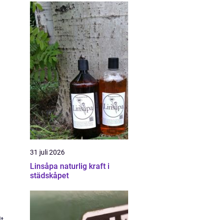
31 juli 2026
Linsåpa naturlig kraft i
städskåpet
lt