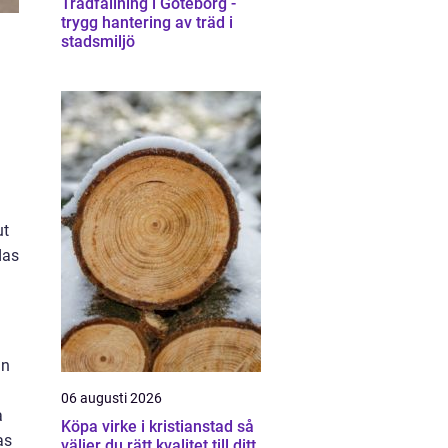
Trädfällning i Göteborg -
trygg hantering av träd i
stadsmiljö
ut
das
an
06 augusti 2026
a
Köpa virke i kristianstad så
as
väljer du rätt kvalitet till ditt