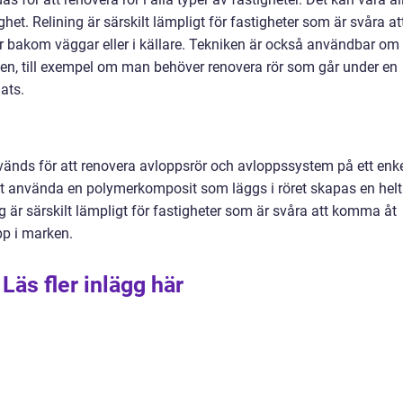
tighet. Relining är särskilt lämpligt för fastigheter som är svåra at
er bakom väggar eller i källare. Tekniken är också användbar om
ken, till exempel om man behöver renovera rör som går under en
ats.
änds för att renovera avloppsrör och avloppssystem på ett enke
tt använda en polymerkomposit som läggs i röret skapas en helt
ing är särskilt lämpligt för fastigheter som är svåra att komma åt
pp i marken.
Läs fler inlägg här