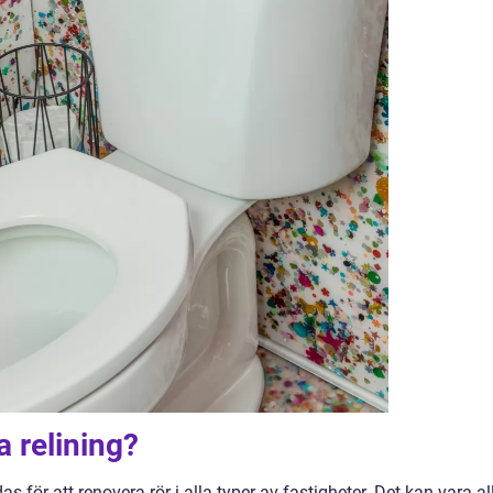
 relining?
 för att renovera rör i alla typer av fastigheter. Det kan vara al