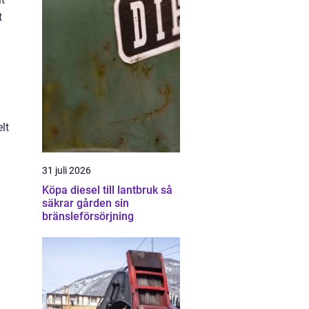
t
lt
31 juli 2026
Köpa diesel till lantbruk så
säkrar gården sin
bränsleförsörjning