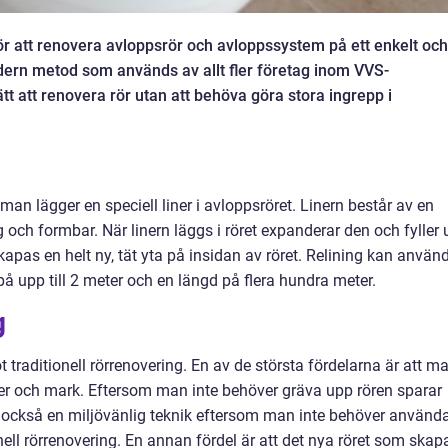
ör att renovera avloppsrör och avloppssystem på ett enkelt och
odern metod som används av allt fler företag inom VVS-
tt att renovera rör utan att behöva göra stora ingrepp i
man lägger en speciell liner i avloppsröret. Linern består av en
och formbar. När linern läggs i röret expanderar den och fyller 
kapas en helt ny, tät yta på insidan av röret. Relining kan använ
på upp till 2 meter och en längd på flera hundra meter.
g
traditionell rörrenovering. En av de största fördelarna är att m
ter och mark. Eftersom man inte behöver gräva upp rören sparar
r också en miljövänlig teknik eftersom man inte behöver använd
nell rörrenovering. En annan fördel är att det nya röret som skap