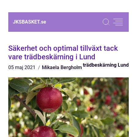
JKSBASKET.
se
Säkerhet och optimal tillväxt tack
vare trädbeskärning i Lund
trädbeskärning Lund
05 maj 2021
Mikaela Bergholm