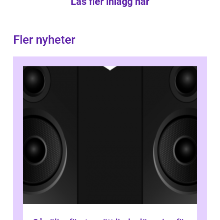
Läs fler inlägg här
Fler nyheter