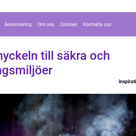
Annonsering
Om oss
Cookies
Kontakta oss
yckeln till säkra och
ngsmiljöer
inspirat