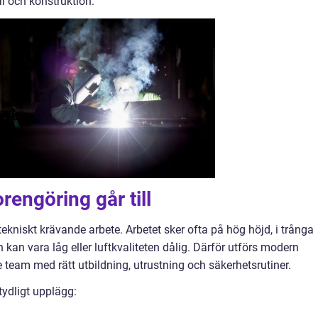
l och konstruktion.
rengöring går till
h tekniskt krävande arbete. Arbetet sker ofta på hög höjd, i trånga
 kan vara låg eller luftkvaliteten dålig. Därför utförs modern
e team med rätt utbildning, utrustning och säkerhetsrutiner.
 tydligt upplägg: