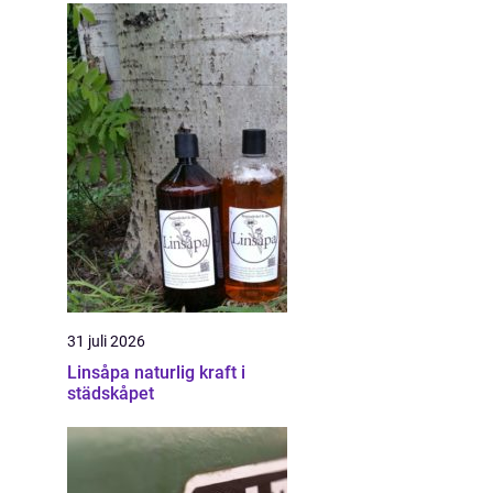
31 juli 2026
Linsåpa naturlig kraft i
städskåpet