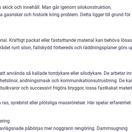
s skick och innehåll. Man går igenom silokonstruktion,
a gasrisker och historik kring problem. Detta ligger till grund för
rial. Kraftigt packat eller fastsittande material kan behöva lösas
ådet runt silon, fallskydd förbereds och räddningsplaner görs 
 att använda så kallade torrdykare eller silodykare. De arbetar inn
rhetslinor, andningsmask och kommunikationsutrustning. De ka
a bulkvaror och successivt frigöra bryggor, lossa fastkakat materi
 ras, syrebrist eller plötsliga massrörelser. Här spelar erfarenhet
ering
r avlägsnade påbörjas mer noggrann rengöring. Dammsugning