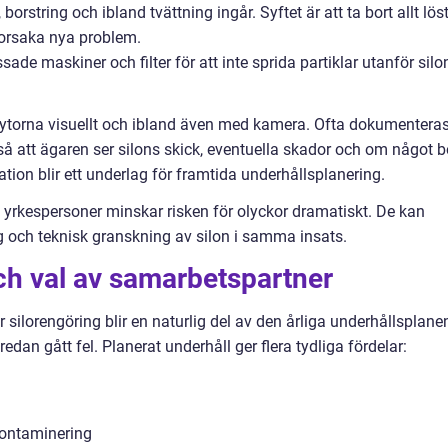
string och ibland tvättning ingår. Syftet är att ta bort allt lös
orsaka nya problem.
de maskiner och filter för att inte sprida partiklar utanför silo
s ytorna visuellt och ibland även med kamera. Ofta dokumentera
så att ägaren ser silons skick, eventuella skador och om något b
on blir ett underlag för framtida underhållsplanering.
a yrkespersoner minskar risken för olyckor dramatiskt. De kan
 och teknisk granskning av silon i samma insats.
ch val av samarbetspartner
 silorengöring blir en naturlig del av den årliga underhållsplane
dan gått fel. Planerat underhåll ger flera tydliga fördelar:
kontaminering