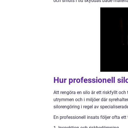
och smuts i tid skyddas både materia
Hur professionell silo
Att rengöra en silo är ett riskfyllt oc
utrymmen och i miljöer där syrehalten
silorengöring i regel av specialiserad
En professionell insats följer ofta ett
1. Inspektion och riskbedömning