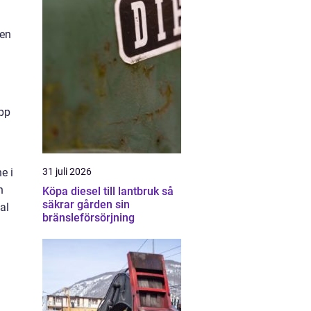
 en
upp
e i
31 juli 2026
n
Köpa diesel till lantbruk så
säkrar gården sin
al
bränsleförsörjning