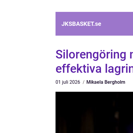
JKSBASKET.
se
Silorengöring n
effektiva lagri
01 juli 2026
Mikaela Bergholm