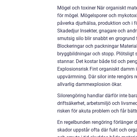
Mögel och toxiner När organiskt mate
för mögel. Mögelsporer och mykotoxine
påverka djurhälsa, produktion och i 
Skadedjur Insekter, gnagare och andr
smutsig silo blir snabbt en grogrund 
Blockeringar och packningar Material
bryggbildningar och stopp. Plötsligt s
stannar. Det kostar både tid och peng
Explosionsrisk Fint organiskt damm i 
uppvärmning. Där silor inte rengörs 
allvarlig dammexplosion ökar.
Silorengöring handlar därför inte bar
driftsäkerhet, arbetsmiljö och livsm
risken för akuta problem och får bätt
En regelbunden rengöring förlänger d
skador uppstår ofta där fukt och orga