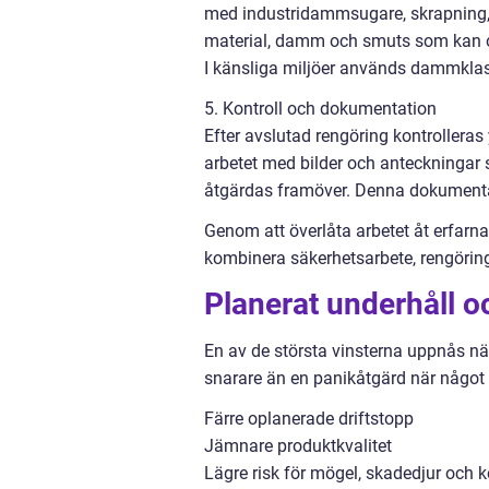
med industridammsugare, skrapning, bor
material, damm och smuts som kan 
I känsliga miljöer används dammklassa
5. Kontroll och dokumentation
Efter avslutad rengöring kontrollera
arbetet med bilder och anteckningar 
åtgärdas framöver. Denna dokumentati
Genom att överlåta arbetet åt erfarn
kombinera säkerhetsarbete, rengöring
Planerat underhåll o
En av de största vinsterna uppnås när
snarare än en panikåtgärd när något re
Färre oplanerade driftstopp
Jämnare produktkvalitet
Lägre risk för mögel, skadedjur och 