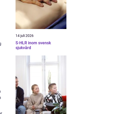
h
14 juli 2026
S-HLR inom svensk
g
sjukvård
a
h
or