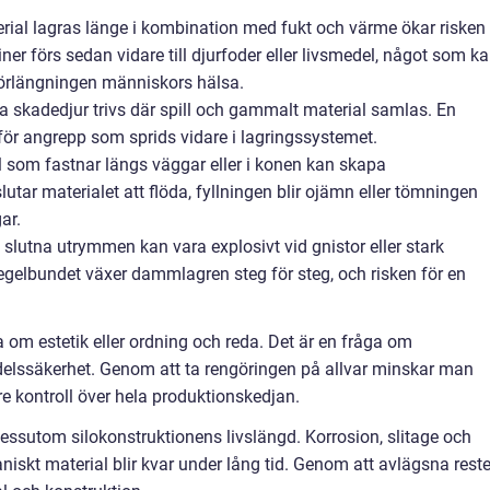
rial lagras länge i kombination med fukt och värme ökar risken
r förs sedan vidare till djurfoder eller livsmedel, något som k
förlängningen människors hälsa.
a skadedjur trivs där spill och gammalt material samlas. En
för angrepp som sprids vidare i lagringssystemet.
 som fastnar längs väggar eller i konen kan skapa
lutar materialet att flöda, fyllningen blir ojämn eller tömningen
ar.
slutna utrymmen kan vara explosivt vid gnistor eller stark
regelbundet växer dammlagren steg för steg, och risken för en
a om estetik eller ordning och reda. Det är en fråga om
edelssäkerhet. Genom att ta rengöringen på allvar minskar man
re kontroll över hela produktionskedjan.
essutom silokonstruktionens livslängd. Korrosion, slitage och
niskt material blir kvar under lång tid. Genom att avlägsna reste