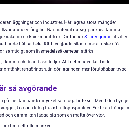
foderanläggningar och industrier. Här lagras stora mängder
ulkvaror under lång tid. När material rör sig, packas, dammar,
gieniska och tekniska problem. Därför har
Silorengöring
blivit en
rt underhållsarbete. Rätt rengjorda silor minskar risken för
kor, samtidigt som livsmedelssäkerheten stärks.
ts, damm och ibland skadedjur. Allt detta påverkar både
genomtänkt rengöringsrutin gör lagringen mer förutsägbar, trygg
 är så avgörande
 men på insidan händer mycket som ögat inte ser. Med tiden byggs
väggar, kon och kring in- och utloppspunkter. Fukt kan tränga in
 ned och damm kan lägga sig som en matta över ytor.
innebär detta flera risker: