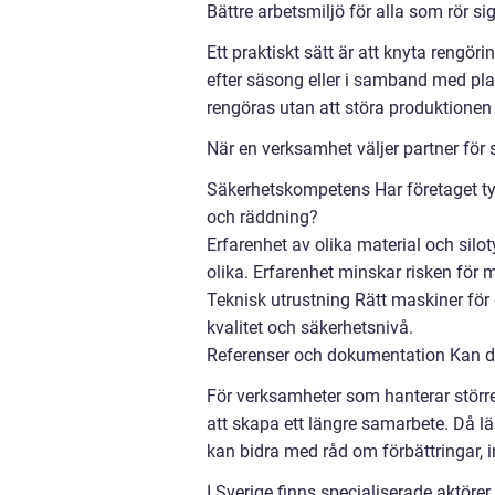
Bättre arbetsmiljö för alla som rör si
Ett praktiskt sätt är att knyta rengör
efter säsong eller i samband med pl
rengöras utan att störa produktionen
När en verksamhet väljer partner för 
Säkerhetskompetens Har företaget tyd
och räddning?
Erfarenhet av olika material och silo
olika. Erfarenhet minskar risken för 
Teknisk utrustning Rätt maskiner fö
kvalitet och säkerhetsnivå.
Referenser och dokumentation Kan de
För verksamheter som hanterar större 
att skapa ett längre samarbete. Då l
kan bidra med råd om förbättringar, i
I Sverige finns specialiserade aktöre