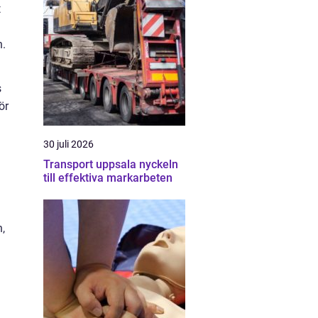
t
n.
s
ör
30 juli 2026
Transport uppsala nyckeln
till effektiva markarbeten
n,