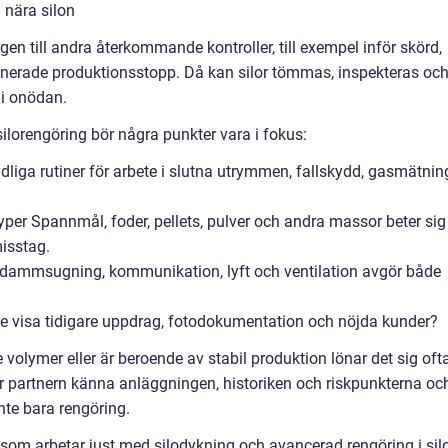
g nära silon
ingen till andra återkommande kontroller, till exempel inför skörd,
anerade produktionsstopp. Då kan silor tömmas, inspekteras oc
 i onödan.
silorengöring bör några punkter vara i fokus:
liga rutiner för arbete i slutna utrymmen, fallskydd, gasmätnin
typer Spannmål, foder, pellets, pulver och andra massor beter sig
misstag.
r dammsugning, kommunikation, lyft och ventilation avgör både
 visa tidigare uppdrag, fotodokumentation och nöjda kunder?
volymer eller är beroende av stabil produktion lönar det sig oft
är partnern känna anläggningen, historiken och riskpunkterna oc
nte bara rengöring.
r som arbetar just med silodykning och avancerad rengöring i sil