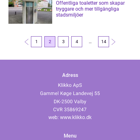
Offentliga toaletter som skapar
tryggare och mer tillgängliga
stadsmiljöer
1
2
3
4
…
14
Adress
web:
www.klikko.dk
Menu